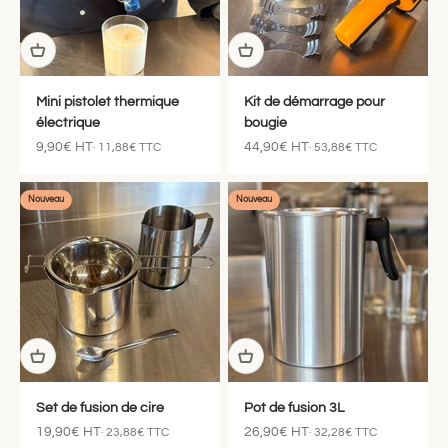
Mini pistolet thermique
Kit de démarrage pour
électrique
bougie
Prix de vente
Prix de vente
9,90€ HT
44,90€ HT
· 11,88€ TTC
· 53,88€ TTC
Nouveau
Nouveau
Set de fusion de cire
Pot de fusion 3L
Prix de vente
Prix de vente
19,90€ HT
26,90€ HT
· 23,88€ TTC
· 32,28€ TTC