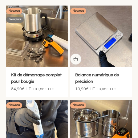
Nouveau
Nouveau
En rupture
Kit de démarrage complet
Balance numérique de
pour bougie
précision
Prix de vente
Prix de vente
84,90€ HT
10,90€ HT
· 101,88€ TTC
· 13,08€ TTC
Nouveau
Nouveau