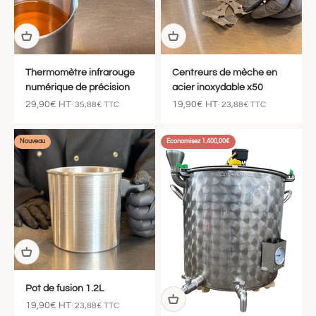
Thermomètre infrarouge
Centreurs de mèche en
numérique de précision
acier inoxydable x50
Prix de vente
Prix de vente
29,90€ HT
19,90€ HT
· 35,88€ TTC
· 23,88€ TTC
Nouveau
Economisez 1.400,00€
Pot de fusion 1.2L
Prix de vente
19,90€ HT
· 23,88€ TTC