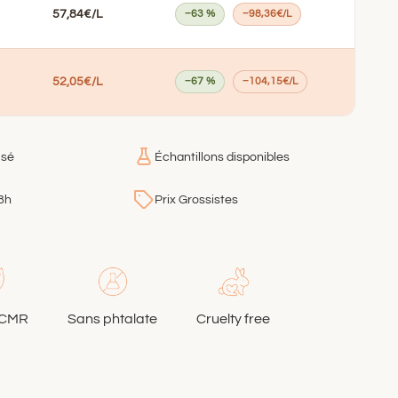
57,84€/L
−63 %
−98,36€/L
52,05€/L
−67 %
−104,15€/L
isé
Échantillons disponibles
8h
Prix Grossistes
 CMR
Sans phtalate
Cruelty free