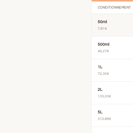
CONDITIONNEMENT
50ml
7,81€
500ml
46,27€
1L
72,30€
2L
133,03€
5L
310,88€