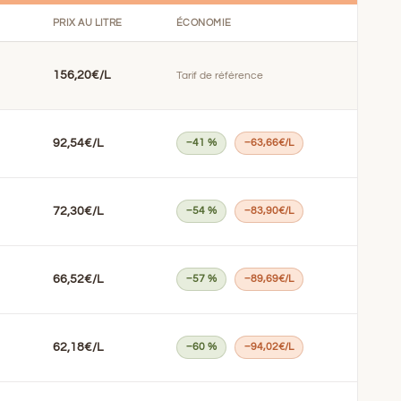
PRIX AU LITRE
ÉCONOMIE
156,20€/L
Tarif de référence
92,54€/L
−41 %
−63,66€/L
72,30€/L
−54 %
−83,90€/L
66,52€/L
−57 %
−89,69€/L
62,18€/L
−60 %
−94,02€/L