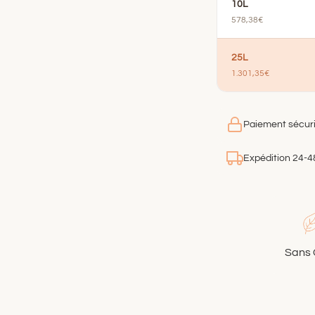
10L
578,38€
25L
1.301,35€
Paiement sécur
Expédition 24-4
Sans