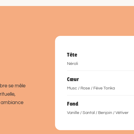
Tête
Néroli
Cœur
mbre se mêle
Musc / Rose / Fève Tonka
ituelle,
e ambiance
Fond
Vanille / Santal / Benjoin / Vétiver