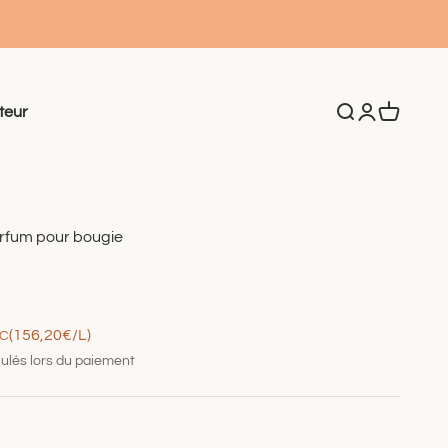
teur
Recherche
Connexion
Panier
rfum pour bougie
(156,20€/L)
TC
ulés lors du paiement