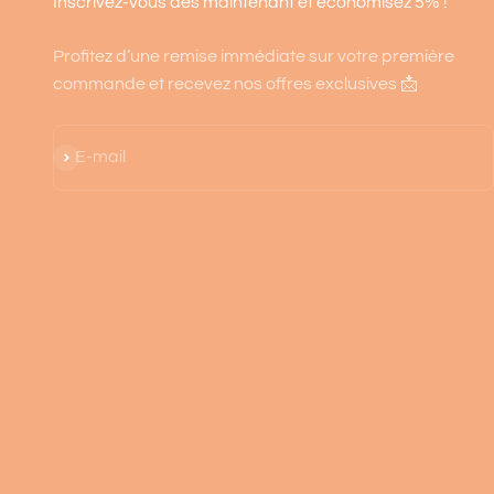
Inscrivez-vous dès maintenant et économisez 5% !
Profitez d’une remise immédiate sur votre première
commande et recevez nos offres exclusives 📩
S'inscrire
E-mail