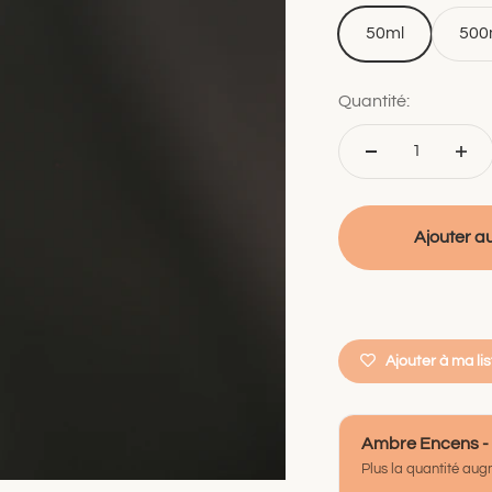
50ml
500
Quantité:
Ajouter a
Ajouter à ma li
Ambre Encens -
Plus la quantité augm