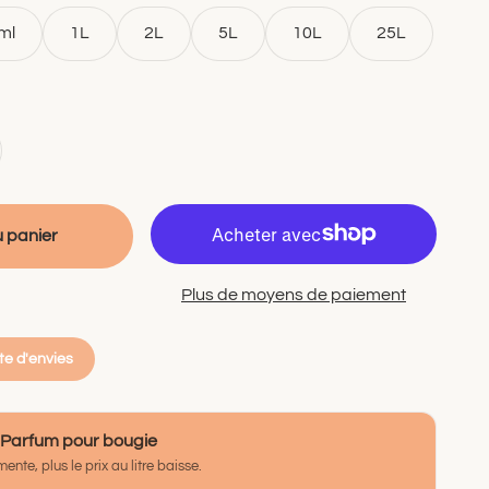
ml
1L
2L
5L
10L
25L
u panier
Plus de moyens de paiement
ste d'envies
 Parfum pour bougie
ente, plus le prix au litre baisse.