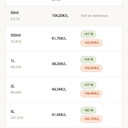
50ml
104,20€/L
Tarif de référence
5,21€
−41 %
500ml
61,70€/L
30,85€
−42,50€/L
−54 %
1L
48,20€/L
48,20€
−56,00€/L
−57 %
2L
44,34€/L
88,68€
−59,86€/L
−60 %
5L
41,45€/L
207,25€
−62,75€/L