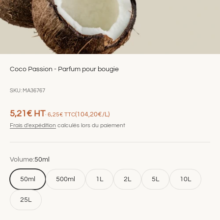
Coco Passion - Parfum pour bougie
SKU: MA36767
Prix de vente
5,21€
HT
(104,20€/L)
· 6,25€ TTC
Frais d'expédition
calculés lors du paiement
Volume:
50ml
50ml
500ml
1L
2L
5L
10L
25L