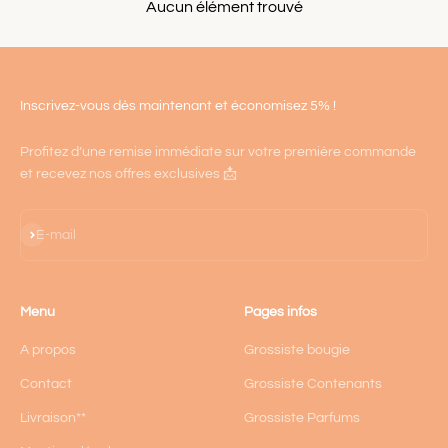
Aucun élément trouvé
Inscrivez-vous dès maintenant et économisez 5% !
Profitez d’une remise immédiate sur votre première commande
et recevez nos offres exclusives 📩
S'inscrire
E-mail
Menu
Pages infos
A propos
Grossiste bougie
Contact
Grossiste Contenants
Livraison**
Grossiste Parfums