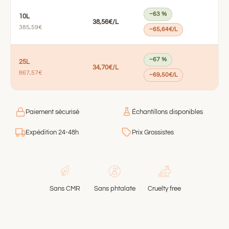
−63 %
10L
38,56€/L
385,59€
−65,64€/L
−67 %
25L
34,70€/L
867,57€
−69,50€/L
Paiement sécurisé
Échantillons disponibles
Expédition 24-48h
Prix Grossistes
Sans CMR
Sans phtalate
Cruelty free